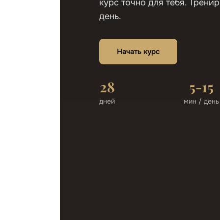
курс точно для тебя. Тренир
день.
Начать курс
28
5-15
дней
мин / день