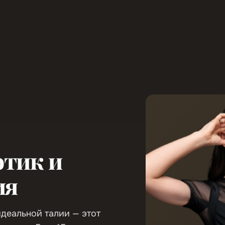
отик и
ия
идеальной талии — этот